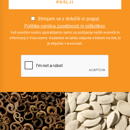
Strinjam se z določili in pogoji
Politike varstva zasebnosti in piškotkov.
Vaš e-poštni naslov uporabljamo samo za pošiljanje naših e-novičk in
informacij o Viva-rooms. Kadarkoli se lahko odjavite s klikom na link, ki
je vključen v e-novicah.