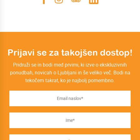
Prijavi se za takojšen dostop!
Pridruži se in bodi med prvimi, ki izve o ekskluzivnih
ponudbah, novicah o Ljubljani in še veliko več. Bodi na
tekočem takrat, ko je najbolj pomembno.