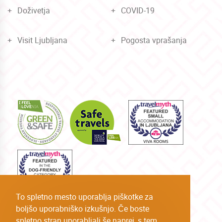
Doživetja
COVID-19
Visit Ljubljana
Pogosta vprašanja
To spletno mesto uporablja piškotke za
boljšo uporabniško izkušnjo. Če boste
spletno stran uporabljali še naprej, s tem