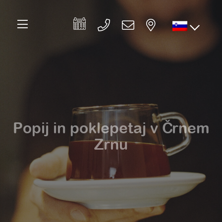
Popij in poklepetaj v Črnem
Zrnu