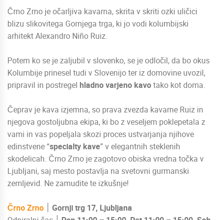
Črno Zrno je očarljiva kavarna, skrita v skriti ozki uličici
blizu slikovitega Gornjega trga, ki jo vodi kolumbijski
arhitekt Alexandro Niño Ruiz.
Potem ko se je zaljubil v slovenko, se je odločil, da bo okus
Kolumbije prinesel tudi v Slovenijo ter iz domovine uvozil,
pripravil in postregel
hladno varjeno kavo
tako kot doma.
Čeprav je kava izjemna, so prava zvezda kavarne Ruiz in
njegova gostoljubna ekipa, ki bo z veseljem poklepetala z
vami in vas popeljala skozi proces ustvarjanja njihove
edinstvene “
specialty kave
” v elegantnih steklenih
skodelicah. Črno Zrno je zagotovo obiska vredna točka v
Ljubljani, saj mesto postavlja na svetovni gurmanski
zemljevid. Ne zamudite te izkušnje!
Črno Zrno
׀
Gornji trg 17, Ljubljana
Odpiralni čas ׀
Pon 11:00 – 15:00, Pet 11:00 – 15:00, Sob