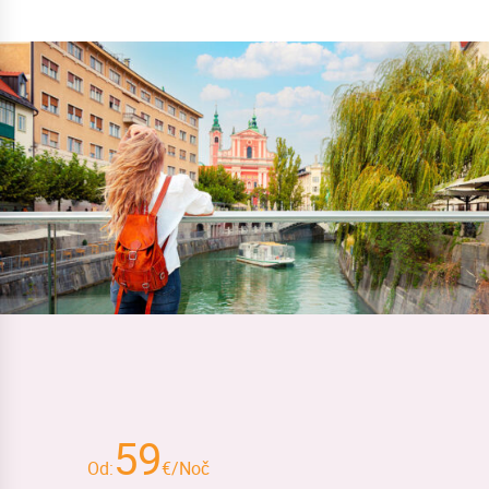
59
Od:
€/Noč