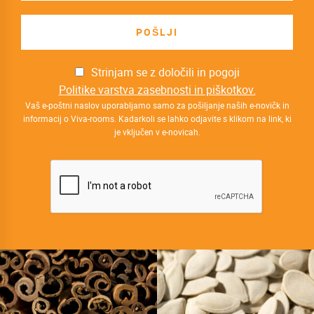
Strinjam se z določili in pogoji
Politike varstva zasebnosti in piškotkov.
Vaš e-poštni naslov uporabljamo samo za pošiljanje naših e-novičk in
informacij o Viva-rooms. Kadarkoli se lahko odjavite s klikom na link, ki
je vključen v e-novicah.