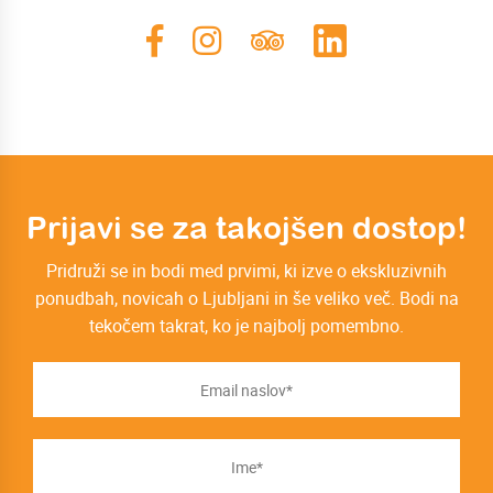
Prijavi se za takojšen dostop!
Pridruži se in bodi med prvimi, ki izve o ekskluzivnih
ponudbah, novicah o Ljubljani in še veliko več. Bodi na
tekočem takrat, ko je najbolj pomembno.