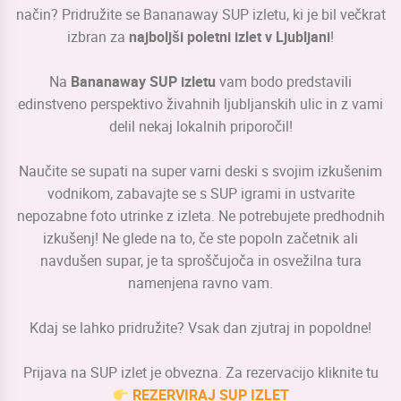
način? Pridružite se Bananaway SUP izletu, ki je bil večkrat
izbran za
najboljši poletni izlet v Ljubljani
!
Na
Bananaway SUP izletu
vam bodo predstavili
edinstveno perspektivo živahnih ljubljanskih ulic in z vami
delil nekaj lokalnih priporočil!
Naučite se supati na super varni deski s svojim izkušenim
vodnikom, zabavajte se s SUP igrami in ustvarite
nepozabne foto utrinke z izleta. Ne potrebujete predhodnih
izkušenj! Ne glede na to, če ste popoln začetnik ali
navdušen supar, je ta sproščujoča in osvežilna tura
namenjena ravno vam.
Kdaj se lahko pridružite? Vsak dan zjutraj in popoldne!
Prijava na SUP izlet je obvezna. Za rezervacijo kliknite tu
REZERVIRAJ SUP IZLET