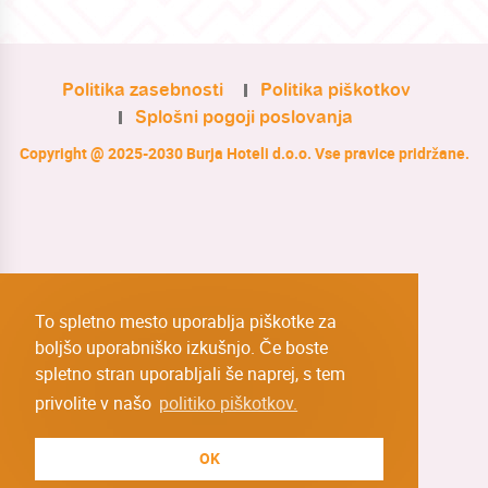
Politika zasebnosti
Politika piškotkov
Splošni pogoji poslovanja
Copyright @ 2025-2030 Burja Hoteli d.o.o. Vse pravice pridržane.
To spletno mesto uporablja piškotke za
boljšo uporabniško izkušnjo. Če boste
spletno stran uporabljali še naprej, s tem
privolite v našo
politiko piškotkov.
OK